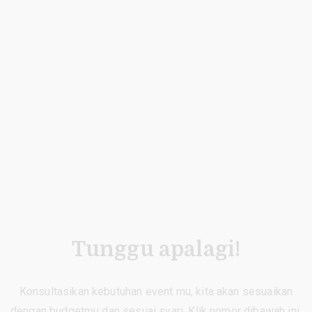
Tunggu apalagi!
Konsultasikan kebutuhan event mu, kita akan sesuaikan
dengan budgetmu dan sesuai syari. Klik nomor dibawah ini.